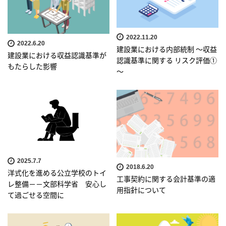
2022.11.20
2022.6.20
建設業における内部統制 ～収益
建設業における収益認識基準が
認識基準に関する リスク評価①
もたらした影響
～
2025.7.7
2018.6.20
洋式化を進める公立学校のトイ
工事契約に関する会計基準の適
レ整備－－文部科学省 安心し
用指針について
て過ごせる空間に