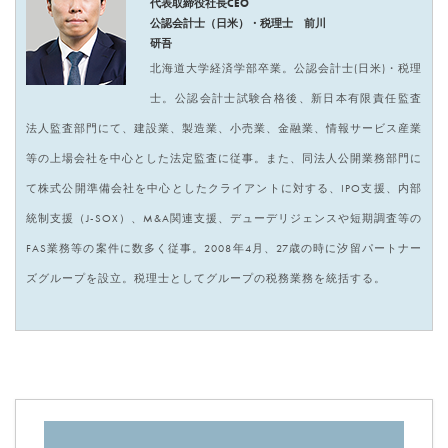
代表取締役社長CEO
公認会計士（日米）・税理士 前川
研吾
北海道大学経済学部卒業。公認会計士(日米)・税理
士。公認会計士試験合格後、新日本有限責任監査
法人監査部門にて、建設業、製造業、小売業、金融業、情報サービス産業
等の上場会社を中心とした法定監査に従事。また、同法人公開業務部門に
て株式公開準備会社を中心としたクライアントに対する、IPO支援、内部
統制支援（J-SOX）、M&A関連支援、デューデリジェンスや短期調査等の
FAS業務等の案件に数多く従事。2008年4月、27歳の時に汐留パートナー
ズグループを設立。税理士としてグループの税務業務を統括する。