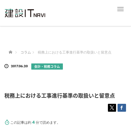
T
o
g
g
l
e
n
a
ホーム
コラム
税務上における工事進行基準の取扱いと留意点
v
i
2017.06.20
会計・税務コラム
g
a
t
i
o
税務上における工事進行基準の取扱いと留意点
n
4
この記事は約
分で読めます。