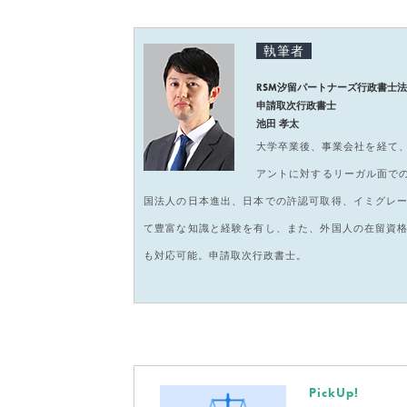
執筆者
RSM汐留パートナーズ行政書士
申請取次行政書士
池田 孝太
大学卒業後、事業会社を経て、
アントに対するリーガル面で
国法人の日本進出、日本での許認可取得、イミグレ
て豊富な知識と経験を有し、また、外国人の在留資
も対応可能。申請取次行政書士。
PickUp!