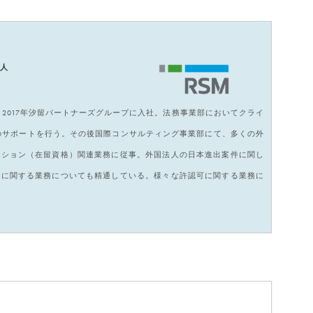
法人
2017年汐留パートナーズグループに入社。法務事業部においてクライ
のサポートを行う。その後国際コンサルティング事業部にて、多くの外
ーション（在留資格）関連業務に従事。外国法人の日本進出案件に関し
格に関する業務についても精通している。様々な許認可に関する業務に