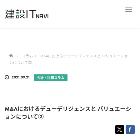
T
o
g
g
l
e
n
a
ホーム
コラム
M&Aにおけるデューデリジェンスと バリュエーショ
v
ンについて②
i
g
2021.09.21
会計・税務コラム
a
t
i
o
n
M&Aにおけるデューデリジェンスと バリュエーシ
ョンについて②