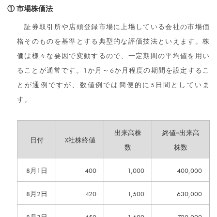
① 市場株価法
証券取引所や店頭登録市場に上場している会社の市場価
格そのものを基準とする典型的な評価技法といえます。株
価は様々な要因で変動するので、一定期間の平均値を用い
ることが通常です。1か月～6か月程度の期間を設定するこ
とが通例ですが、数値例では簡便的に5日間としていま
す。
出来高株
終値×出来高
日付
X社株終値
数
株数
8月1日
400
1,000
400,000
8月2日
420
1,500
630,000