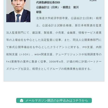
代表取締役社長CEO
公認会計士（日米）・税理士 前川
研吾
北海道大学経済学部卒業。公認会計士(日米)・税理
士。公認会計士試験合格後、新日本有限責任監査
法人監査部門にて、建設業、製造業、小売業、金融業、情報サービス産業
等の上場会社を中心とした法定監査に従事。また、同法人公開業務部門に
て株式公開準備会社を中心としたクライアントに対する、IPO支援、内部
統制支援（J-SOX）、M&A関連支援、デューデリジェンスや短期調査等の
FAS業務等の案件に数多く従事。2008年4月、27歳の時に汐留パートナー
ズグループを設立。税理士としてグループの税務業務を統括する。
メールマガジン購読のお申込みはコチラから