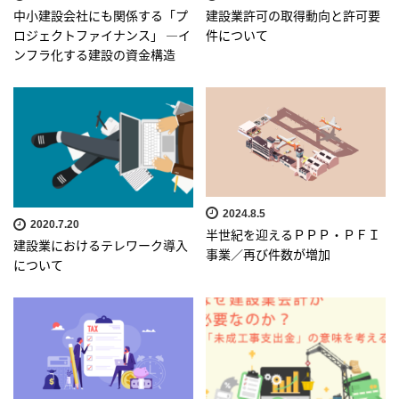
中小建設会社にも関係する「プ
建設業許可の取得動向と許可要
ロジェクトファイナンス」 ―イ
件について
ンフラ化する建設の資金構造
2024.8.5
2020.7.20
半世紀を迎えるＰＰＰ・ＰＦＩ
建設業におけるテレワーク導入
事業／再び件数が増加
について