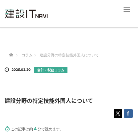
T
o
g
g
l
e
n
a
ホーム
コラム
建設分野の特定技能外国人について
v
i
2025.02.20
会計・税務コラム
g
a
t
i
o
建設分野の特定技能外国人について
n
4
この記事は約
分で読めます。