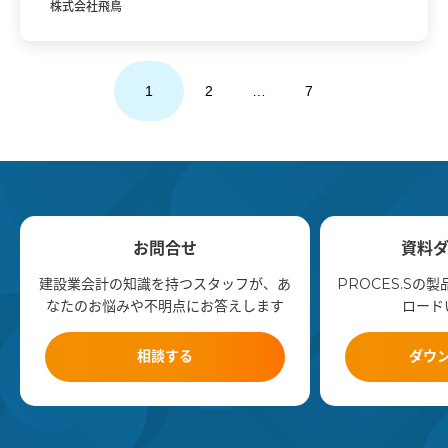
株式会社飛鳥
1
2
…
7
お問合せ
資料
建設業会計の知識を持つスタッフが、あ
PROCES.Sの
なたのお悩みや不明点にお答えします
ロード
相談する
ダウ