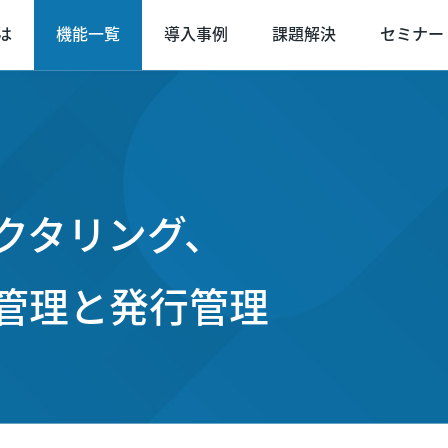
とは
機能一覧
導入事例
課題解決
セミナー
大規模修繕業
土木工事業
クタリング、
土木・建築・線路工事業
管理と発行管理
電気工事業