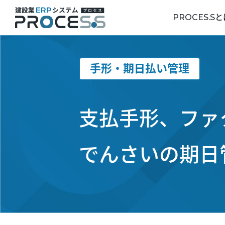
PROCES.S
導入事例トップ
手形・期日払い管理
総合建設業
エンジニアリング業
支払手形、ファ
戸建リフォーム業
でんさいの期日
設備工事業