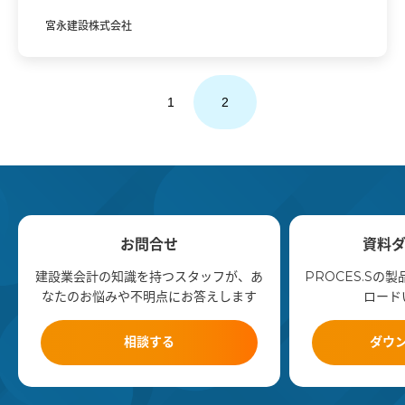
宮永建設株式会社
1
2
お問合せ
資料
建設業会計の知識を持つスタッフが、あ
PROCES.Sの
なたのお悩みや不明点にお答えします
ロード
相談する
ダウ